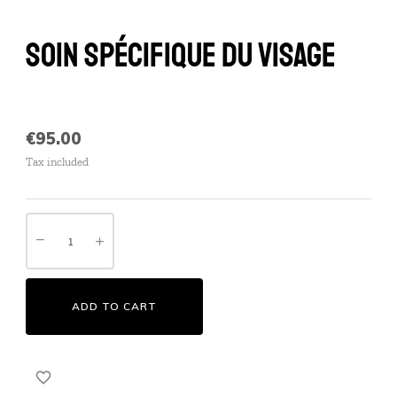
SOIN SPÉCIFIQUE DU VISAGE
€95.00
Tax included
ADD TO CART
favorite_border