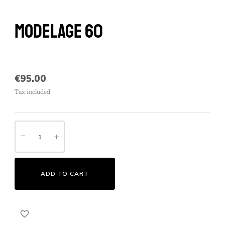
MODELAGE 60
€95.00
Tax included
ADD TO CART
favorite_border